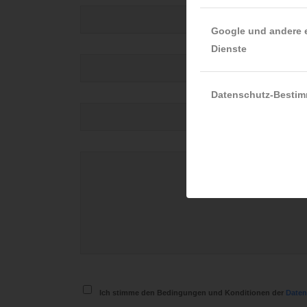
*
Name
Google und andere 
Dienste
E-Mail-Adresse
Datenschutz-Besti
Website
Ich stimme den Bedingungen und Konditionen der
Daten