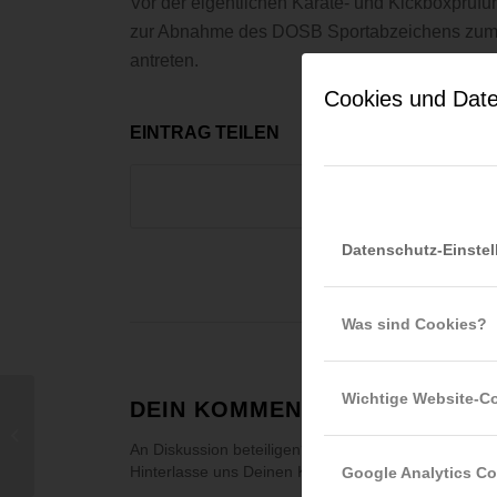
Vor der eigentlichen Karate- und Kickboxprüf
zur Abnahme des DOSB Sportabzeichens zum S
antreten.
Cookies und Date
EINTRAG TEILEN
Datenschutz-Einste
Was sind Cookies?
Wichtige Website-C
Erfolgreiche
DEIN KOMMENTAR
verbandsoffene
Deutsche Meisterschaft
An Diskussion beteiligen?
Hinterlasse uns Deinen Kommentar!
Google Analytics C
in Essen.