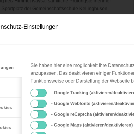
ung ließ Himmet Kaysal sämtliche Prüfungsteilnehmer
portplatz der Gemeinschaftsschule Kellinghusen
nschutz-Einstellungen
Sie haben hier eine möglichkeit Ihre Datenschut
llungen
anzupassen. Das deaktivieren einiger Funktione
Funktionsweise oder Darstellung der Webseite b
0
- Google Tracking (aktivieren/deaktivier
KOMMENTARE
- Google Webfonts (aktivieren/deaktivie
ookies
- Google reCaptcha (aktivieren/deaktivi
- Google Maps (aktivieren/deaktivieren)
ookies