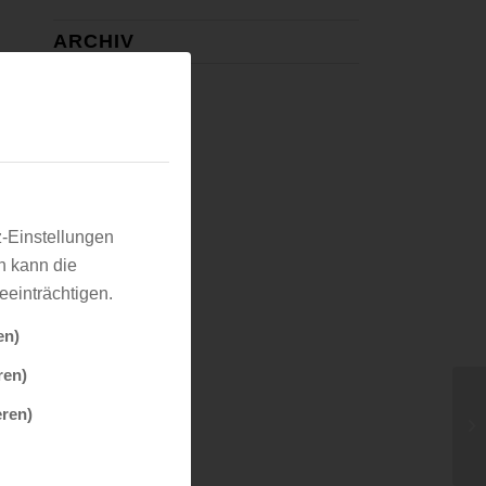
ARCHIV
Oktober 2023
März 2023
September 2019
Januar 2019
Mai 2016
November 2015
z-Einstellungen
Juli 2015
n kann die
Mai 2015
eeinträchtigen.
März 2015
en)
Oktober 2014
Juli 2014
ren)
April 2014
eren)
Oktober 2013