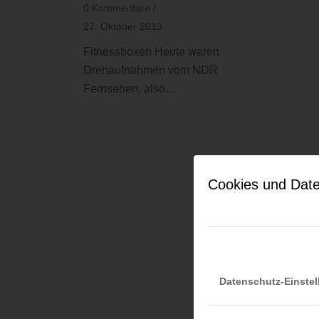
0 Kommentare
/
27. Oktober 2013
Fitnessboxen Heute waren
Drehaufnahmen vom NDR
Fernsehen, also…
Cookies und Date
Datenschutz-Einste