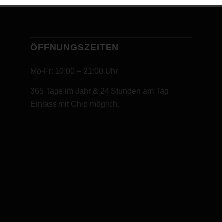
ÖFFNUNGSZEITEN
Mo-Fr: 10:00 – 21:00 Uhr
365 Tage im Jahr & 24 Stunden am Tag
Einlass mit Chip möglich.