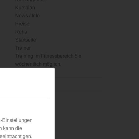
Kursplan
News / Info
Preise
Reha
Startseite
Trainer
Training im Fitnessbereich 5 x
wöchentlich möglich.
KATEGORIEN
Fitness-Boxen
Karate
Kickboxen
z-Einstellungen
NEWS
n kann die
Stellenangebot
eeinträchtigen.