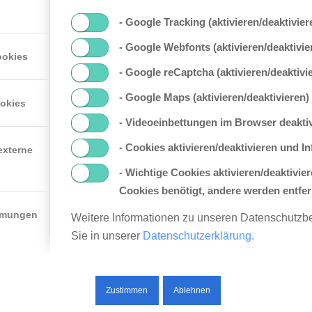
- Google Tracking (aktivieren/deaktivier
- Google Webfonts (aktivieren/deaktivie
ookies
- Google reCaptcha (aktivieren/deaktivi
- Google Maps (aktivieren/deaktivieren)
ookies
- Videoeinbettungen im Browser deakti
- Cookies aktivieren/deaktivieren und I
externe
- Wichtige Cookies aktivieren/deaktivie
Cookies benötigt, andere werden entfer
mmungen
Weitere Informationen zu unseren Datenschutz
Sie in unserer
Datenschutzerklärung.
Zustimmen
Ablehnen