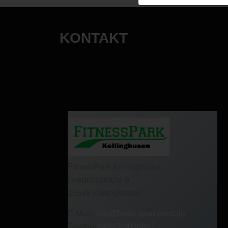
KONTAKT
FitnessPark Kellinghusen
Friedrichstraße 9
25548 Kellinghusen
E-Mail:
info@budo-sport-nord.de
Telefon:
04822 3036891